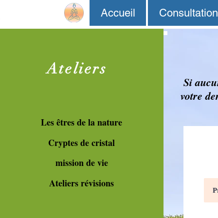
Accueil
Consultatio
Ateliers
Si aucu
votre de
Les êtres de la nature
Cryptes de cristal
mission de vie
Ateliers révisions