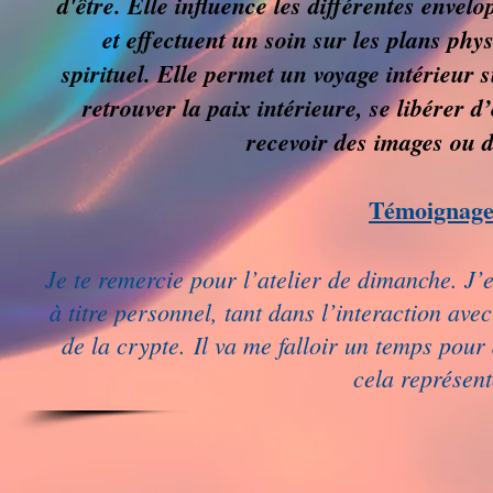
d'être. Elle influence les différentes enve
et effectuent un soin sur les plans phy
spirituel. Elle permet un voyage intérieur 
retrouver la paix intérieure, se libérer d
recevoir des images ou 
Témoignag
Je te remercie pour l’atelier de dimanche. J’
à titre personnel, tant dans l’interaction av
de la crypte.
Il va me falloir un temps pour 
cela représent