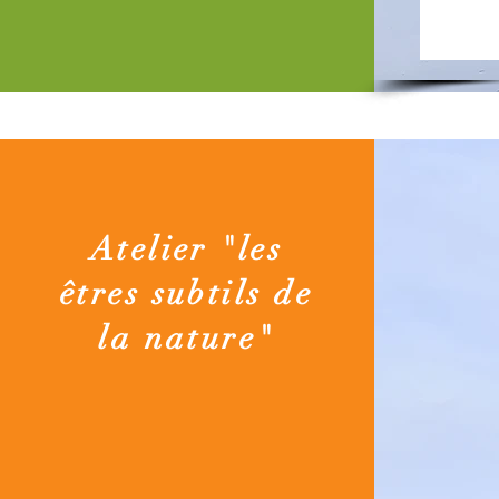
Atelier "les
êtres subtils de
la nature"