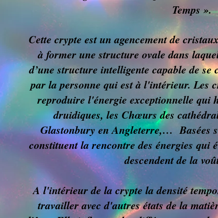
Temps ».
Cette crypte est un agencement de cristaux
à former une structure ovale dans laquell
d’une structure intelligente capable de se
par la personne qui est à l'intérieur. Les
reproduire l'énergie exceptionnelle qui h
druidiques, les Chœurs des cathédral
Glastonbury en Angleterre,… Basées sur
constituent la rencontre des énergies qui é
descendent de la voût
A l'intérieur de la crypte la densité temp
travailler avec d'autres états de la matiè