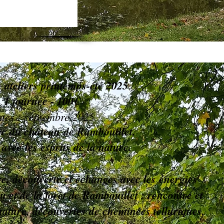
 ateliers printemps-été 2025
1 journée - 100€
tes : septembre 2025
rc du
château
de Rambouillet.
avec les esprits de la nature.
, découverte et échanges avec les énergies
u et de la forêt de Rambouillet : rencontre et
 nature, découvertes de cheminées telluriques,