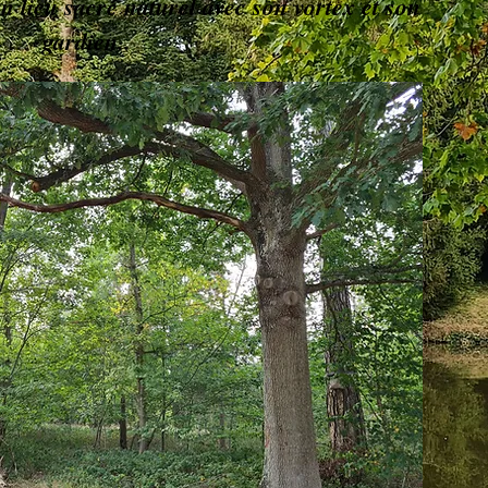
un lieu sacré naturel avec son vortex et son
gardien..