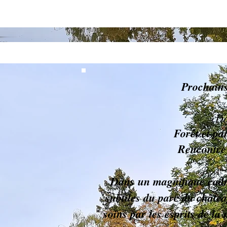
Prochains
Da
Forêt et pa
Rencontre 
Dans un magnifique cadre
subtiles du parc du châtea
soins par les esprits de la