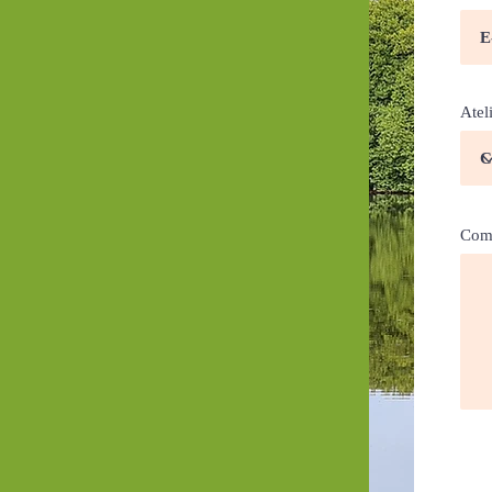
Atel
Comm