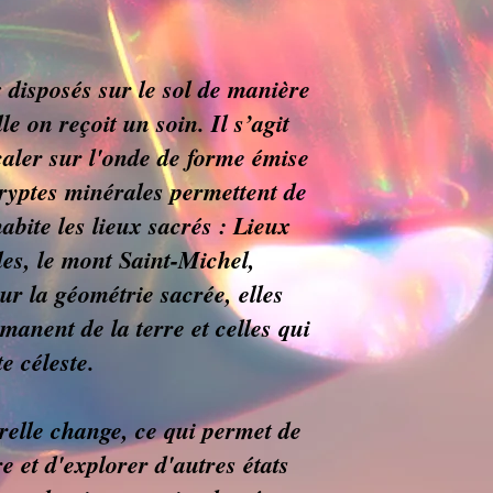
 disposés sur le sol de manière
e on reçoit un soin. Il s’agit
 caler sur l'onde de forme émise
 cryptes minérales permettent de
abite les lieux sacrés : Lieux
es, le mont Saint-Michel,
 la géométrie sacrée, elles
manent de la terre et celles qui
e céleste.
orelle change, ce qui permet de
re et d'explorer d'autres états