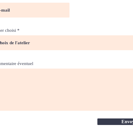
ier choisi
entaire éventuel
Envo