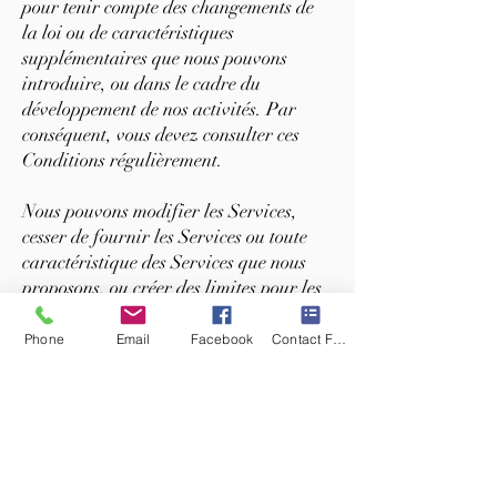
pour tenir compte des changements de
la loi ou de caractéristiques
supplémentaires que nous pouvons
introduire, ou dans le cadre du
développement de nos activités. Par
conséquent, vous devez consulter ces
Conditions régulièrement.
Nous pouvons modifier les Services,
cesser de fournir les Services ou toute
caractéristique des Services que nous
proposons, ou créer des limites pour les
Services. Nous pouvons mettre fin ou
suspendre l'accès aux Services de façon
Phone
Email
Facebook
Contact Form
permanente ou temporaire pour toute
raison, sans aucune responsabilité.
Nous vous en informerons suffisamment
à l'avance si cela est possible dans les
circonstances données et nous prendrons
raisonnablement en compte vos intérêts