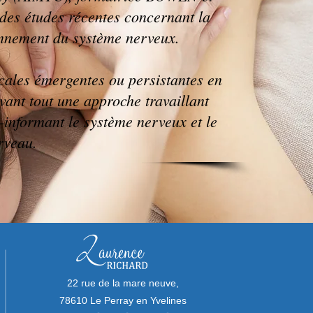
 des études récentes concernant la
onnement du système nerveux.
locales émergentes ou persistantes en
avant tout une approche travaillant
-informant le système nerveux et le
rveau.
22 rue de la mare neuve,
78610 Le Perray en Yvelines