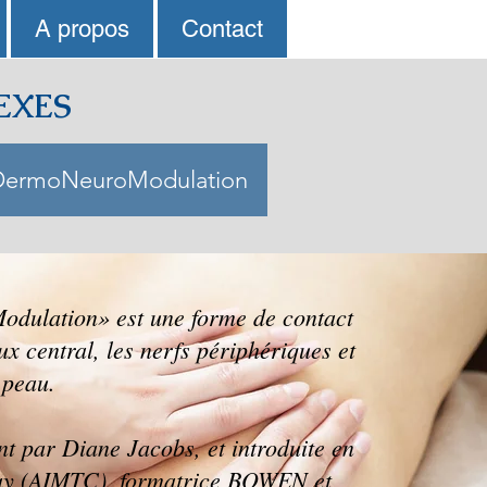
A propos
Contact
EXES
DermoNeuroModulation
dulation» est une forme de contact
x central, les nerfs périphériques et
 peau.
nt par Diane Jacobs, et introduite en
ay (AIMTC), formatrice BOWEN et