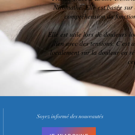
Niromathé. Elle est basée sur
compréhension du foncti
Elle est utile lors de douleurs 
lien avec des tensions. C'est 
localement sur la douleur en ré
ce
Soyez informé des nouveautés