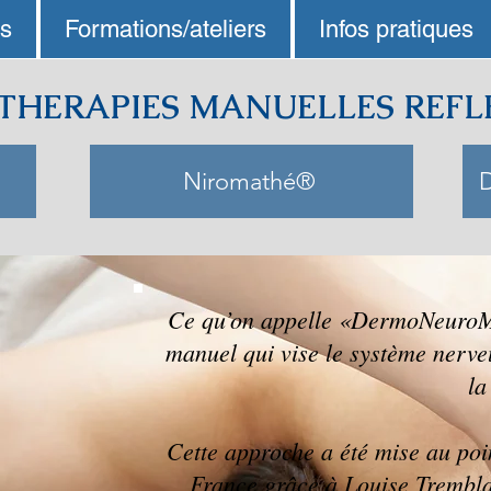
ns
Formations/ateliers
Infos pratiques
 THERAPIES MANUELLES REFL
Niromathé®
Ce qu’on appelle «DermoNeuroMo
manuel qui vise le système nerveu
la
Cette approche a été mise au poi
France grâce à Louise Trembl