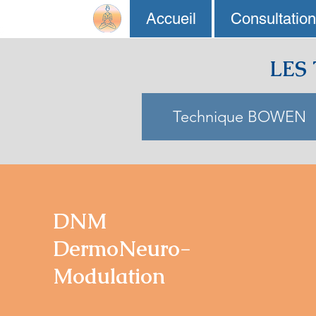
Accueil
Consultatio
LES
Technique BOWEN
DNM
DermoNeuro-
Modulation